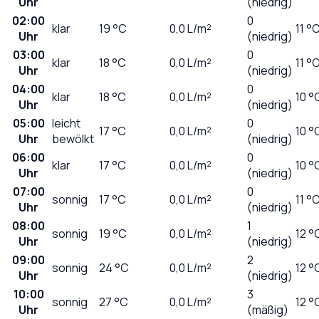
Uhr
(niedrig)
02:00
0
klar
19
°C
0,0
L/m²
11 °
Uhr
(niedrig)
03:00
0
klar
18
°C
0,0
L/m²
11 °
Uhr
(niedrig)
04:00
0
klar
18
°C
0,0
L/m²
10 °
Uhr
(niedrig)
05:00
leicht
0
17
°C
0,0
L/m²
10 °
Uhr
bewölkt
(niedrig)
06:00
0
klar
17
°C
0,0
L/m²
10 °
Uhr
(niedrig)
07:00
0
sonnig
17
°C
0,0
L/m²
11 °
Uhr
(niedrig)
08:00
1
sonnig
19
°C
0,0
L/m²
12 °
Uhr
(niedrig)
09:00
2
sonnig
24
°C
0,0
L/m²
12 °
Uhr
(niedrig)
10:00
3
sonnig
27
°C
0,0
L/m²
12 °
Uhr
(mäßig)