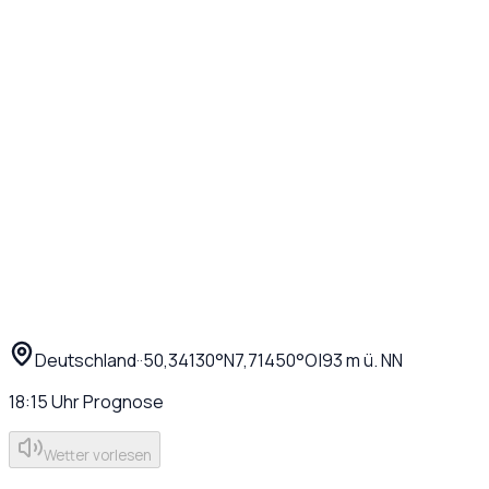
Deutschland
·
·
50,34130
°N
7,71450
°O
|
93
m ü. NN
18:15
Uhr
Prognose
Wetter vorlesen