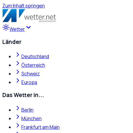
Zum Inhalt springen
Wetter
Länder
Deutschland
Österreich
Schweiz
Europa
Das Wetter in...
Berlin
München
Frankfurt am Main