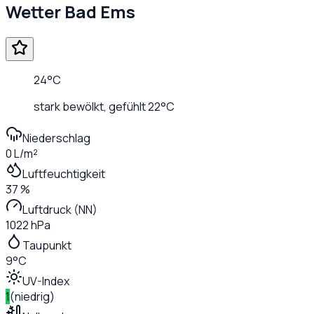
Wetter
Bad Ems
24
°C
stark bewölkt
, gefühlt
22
°C
Niederschlag
0 L/m²
Luftfeuchtigkeit
37 %
Luftdruck (NN)
1022 hPa
Taupunkt
9°C
UV-Index
1
(
niedrig
)