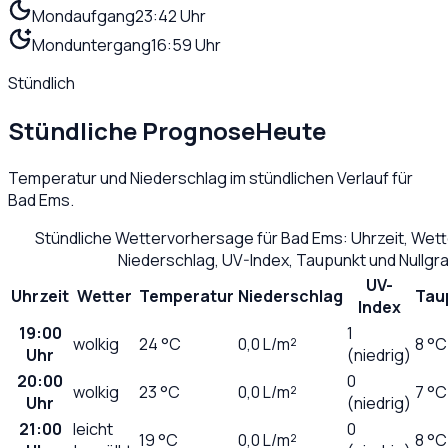
Mondaufgang
23:42 Uhr
Monduntergang
16:59 Uhr
Stündlich
Stündliche Prognose
Heute
Temperatur und Niederschlag im stündlichen Verlauf für
Bad Ems
.
Stündliche Wettervorhersage für
Bad Ems
: Uhrzeit, Wet
Niederschlag, UV-Index, Taupunkt und Nullg
UV-
Uhrzeit
Wetter
Temperatur
Niederschlag
Tau
Index
19:00
1
wolkig
24
°C
0,0
L/m²
8 °C
Uhr
(niedrig)
20:00
0
wolkig
23
°C
0,0
L/m²
7 °C
Uhr
(niedrig)
21:00
leicht
0
19
°C
0,0
L/m²
8 °C