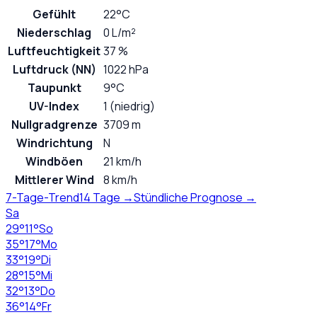
Gefühlt
22°C
Niederschlag
0 L/m²
Luftfeuchtigkeit
37 %
Luftdruck (NN)
1022 hPa
Taupunkt
9°C
UV-Index
1 (niedrig)
Nullgradgrenze
3709 m
Windrichtung
N
Windböen
21 km/h
Mittlerer Wind
8 km/h
7-Tage-Trend
14 Tage →
Stündliche Prognose →
Sa
29
°
11
°
So
35
°
17
°
Mo
33
°
19
°
Di
28
°
15
°
Mi
32
°
13
°
Do
36
°
14
°
Fr