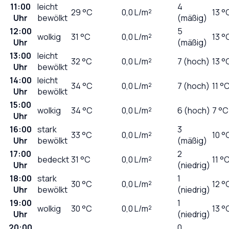
11:00
leicht
4
29
°C
0,0
L/m²
13 °
Uhr
bewölkt
(mäßig)
12:00
5
wolkig
31
°C
0,0
L/m²
13 °
Uhr
(mäßig)
13:00
leicht
32
°C
0,0
L/m²
7 (hoch)
13 °
Uhr
bewölkt
14:00
leicht
34
°C
0,0
L/m²
7 (hoch)
11 °
Uhr
bewölkt
15:00
wolkig
34
°C
0,0
L/m²
6 (hoch)
7 °C
Uhr
16:00
stark
3
33
°C
0,0
L/m²
10 °
Uhr
bewölkt
(mäßig)
17:00
2
bedeckt
31
°C
0,0
L/m²
11 °
Uhr
(niedrig)
18:00
stark
1
30
°C
0,0
L/m²
12 °
Uhr
bewölkt
(niedrig)
19:00
1
wolkig
30
°C
0,0
L/m²
13 °
Uhr
(niedrig)
20:00
0