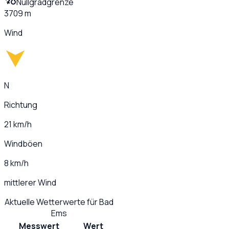
Nullgradgrenze
3709 m
Wind
N
Richtung
21 km/h
Windböen
8 km/h
mittlerer Wind
Aktuelle Wetterwerte für
Bad
Ems
Messwert
Wert