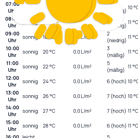
07:00
0
sonnig
11
°C
0,0
L/m²
10 °
Uhr
(niedrig)
08:00
1
sonnig
14
°C
0,0
L/m²
11 °
Uhr
(niedrig)
09:00
2
sonnig
18
°C
0,0
L/m²
11 °
Uhr
(niedrig)
10:00
3
sonnig
20
°C
0,0
L/m²
11 °
Uhr
(mäßig)
11:00
5
sonnig
22
°C
0,0
L/m²
11 °
Uhr
(mäßig)
12:00
sonnig
24
°C
0,0
L/m²
6 (hoch)
10 °
Uhr
13:00
sonnig
26
°C
0,0
L/m²
7 (hoch)
10 °
Uhr
14:00
sonnig
27
°C
0,0
L/m²
7 (hoch)
11 °
Uhr
15:00
sonnig
28
°C
0,0
L/m²
6 (hoch)
11 °
Uhr
16:00
leicht
5