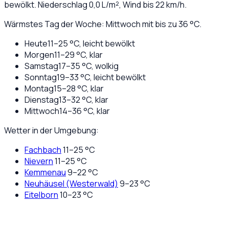
bewölkt
. Niederschlag
0,0
L/m², Wind bis
22
km/h.
Wärmstes Tag der Woche: Mittwoch mit bis zu 36 °C.
Heute
11
–
25
°C,
leicht bewölkt
Morgen
11
–
29
°C,
klar
Samstag
17
–
35
°C,
wolkig
Sonntag
19
–
33
°C,
leicht bewölkt
Montag
15
–
28
°C,
klar
Dienstag
13
–
32
°C,
klar
Mittwoch
14
–
36
°C,
klar
Wetter in der Umgebung:
Fachbach
11
–
25
°C
Nievern
11
–
25
°C
Kemmenau
9
–
22
°C
Neuhäusel (Westerwald)
9
–
23
°C
Eitelborn
10
–
23
°C