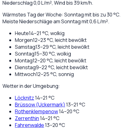
Niederschlag
0,0
L/m², Wind bis
39
km/h.
Wärmstes Tag der Woche: Sonntag mit bis zu 30 °C.
Meiste Niederschläge am Sonntag mit 0,6 L/m².
Heute
14
–
21
°C,
wolkig
Morgen
12
–
23
°C,
leicht bewölkt
Samstag
13
–
29
°C,
leicht bewölkt
Sonntag
15
–
30
°C,
wolkig
Montag
12
–
20
°C,
leicht bewölkt
Dienstag
9
–
22
°C,
leicht bewölkt
Mittwoch
12
–
25
°C,
sonnig
Wetter in der Umgebung:
Löcknitz
14
–
21
°C
Brüssow (Uckermark)
13
–
21
°C
Rothenklempenow
14
–
20
°C
Zerrenthin
14
–
21
°C
Fahrenwalde
13
–
20
°C