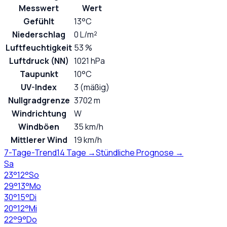
Messwert
Wert
Gefühlt
13°C
Niederschlag
0 L/m²
Luftfeuchtigkeit
53 %
Luftdruck (NN)
1021 hPa
Taupunkt
10°C
UV-Index
3 (mäßig)
Nullgradgrenze
3702 m
Windrichtung
W
Windböen
35 km/h
Mittlerer Wind
19 km/h
7-Tage-Trend
14 Tage →
Stündliche Prognose →
Sa
23
°
12
°
So
29
°
13
°
Mo
30
°
15
°
Di
20
°
12
°
Mi
22
°
9
°
Do