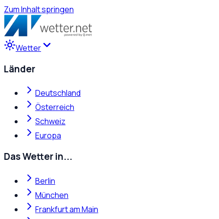
Zum Inhalt springen
Wetter
Länder
Deutschland
Österreich
Schweiz
Europa
Das Wetter in...
Berlin
München
Frankfurt am Main