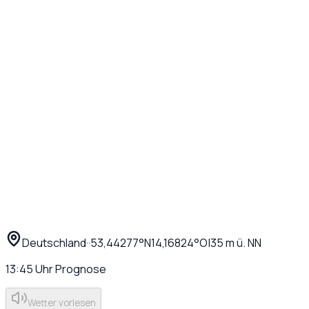
Deutschland
·
·
53,44277
°N
14,16824
°O
|
35
m ü. NN
13:45
Uhr
Prognose
Wetter vorlesen