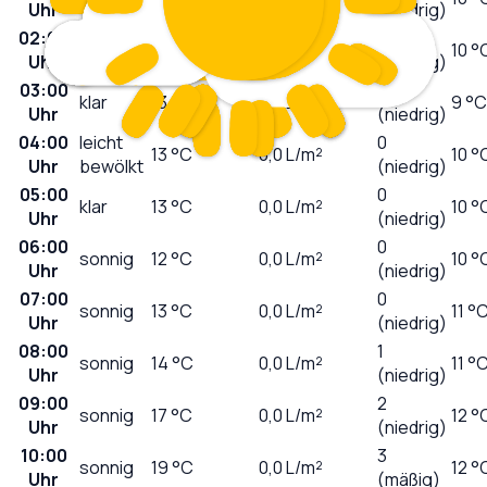
Uhr
(niedrig)
02:00
stark
0
14
°C
0,0
L/m²
10 °
Uhr
bewölkt
(niedrig)
03:00
0
klar
13
°C
0,0
L/m²
9 °C
Uhr
(niedrig)
04:00
leicht
0
13
°C
0,0
L/m²
10 °
Uhr
bewölkt
(niedrig)
05:00
0
klar
13
°C
0,0
L/m²
10 °
Uhr
(niedrig)
06:00
0
sonnig
12
°C
0,0
L/m²
10 °
Uhr
(niedrig)
07:00
0
sonnig
13
°C
0,0
L/m²
11 °
Uhr
(niedrig)
08:00
1
sonnig
14
°C
0,0
L/m²
11 °
Uhr
(niedrig)
09:00
2
sonnig
17
°C
0,0
L/m²
12 °
Uhr
(niedrig)
10:00
3
sonnig
19
°C
0,0
L/m²
12 °
Uhr
(mäßig)