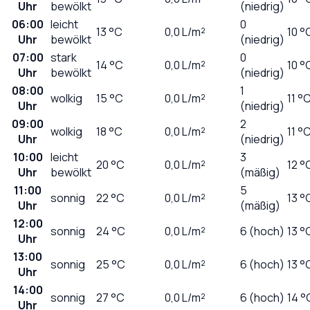
Uhr
bewölkt
(niedrig)
06:00
leicht
0
13
°C
0,0
L/m²
10 °
Uhr
bewölkt
(niedrig)
07:00
stark
0
14
°C
0,0
L/m²
10 °
Uhr
bewölkt
(niedrig)
08:00
1
wolkig
15
°C
0,0
L/m²
11 °
Uhr
(niedrig)
09:00
2
wolkig
18
°C
0,0
L/m²
11 °
Uhr
(niedrig)
10:00
leicht
3
20
°C
0,0
L/m²
12 °
Uhr
bewölkt
(mäßig)
11:00
5
sonnig
22
°C
0,0
L/m²
13 °
Uhr
(mäßig)
12:00
sonnig
24
°C
0,0
L/m²
6 (hoch)
13 °
Uhr
13:00
sonnig
25
°C
0,0
L/m²
6 (hoch)
13 °
Uhr
14:00
sonnig
27
°C
0,0
L/m²
6 (hoch)
14 °
Uhr