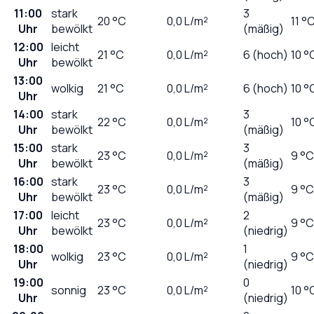
11:00
stark
3
20
°C
0,0
L/m²
11 °
Uhr
bewölkt
(mäßig)
12:00
leicht
21
°C
0,0
L/m²
6 (hoch)
10 °
Uhr
bewölkt
13:00
wolkig
21
°C
0,0
L/m²
6 (hoch)
10 °
Uhr
14:00
stark
3
22
°C
0,0
L/m²
10 °
Uhr
bewölkt
(mäßig)
15:00
stark
3
23
°C
0,0
L/m²
9 °C
Uhr
bewölkt
(mäßig)
16:00
stark
3
23
°C
0,0
L/m²
9 °C
Uhr
bewölkt
(mäßig)
17:00
leicht
2
23
°C
0,0
L/m²
9 °C
Uhr
bewölkt
(niedrig)
18:00
1
wolkig
23
°C
0,0
L/m²
9 °C
Uhr
(niedrig)
19:00
0
sonnig
23
°C
0,0
L/m²
10 °
Uhr
(niedrig)