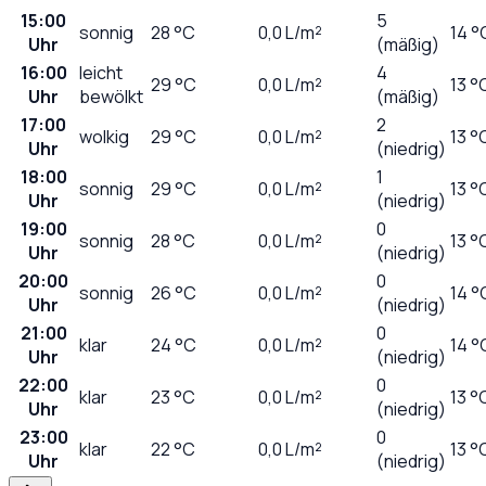
15:00
5
sonnig
28
°C
0,0
L/m²
14 °
Uhr
(mäßig)
16:00
leicht
4
29
°C
0,0
L/m²
13 °
Uhr
bewölkt
(mäßig)
17:00
2
wolkig
29
°C
0,0
L/m²
13 °
Uhr
(niedrig)
18:00
1
sonnig
29
°C
0,0
L/m²
13 °
Uhr
(niedrig)
19:00
0
sonnig
28
°C
0,0
L/m²
13 °
Uhr
(niedrig)
20:00
0
sonnig
26
°C
0,0
L/m²
14 °
Uhr
(niedrig)
21:00
0
klar
24
°C
0,0
L/m²
14 °
Uhr
(niedrig)
22:00
0
klar
23
°C
0,0
L/m²
13 °
Uhr
(niedrig)
23:00
0
klar
22
°C
0,0
L/m²
13 °
Uhr
(niedrig)