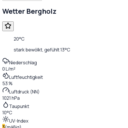
Wetter
Bergholz
20
°C
stark bewölkt
, gefühlt
13
°C
Niederschlag
0 L/m²
Luftfeuchtigkeit
53 %
Luftdruck (NN)
1021 hPa
Taupunkt
10°C
UV-Index
3
(
mäßig
)