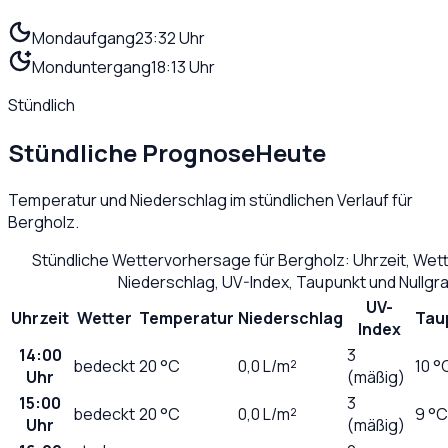
Mondaufgang
23:32 Uhr
Monduntergang
18:13 Uhr
Stündlich
Stündliche Prognose
Heute
Temperatur und Niederschlag im stündlichen Verlauf für
Bergholz
.
Stündliche Wettervorhersage für
Bergholz
: Uhrzeit, We
Niederschlag, UV-Index, Taupunkt und Nullg
UV-
Uhrzeit
Wetter
Temperatur
Niederschlag
Tau
Index
14:00
3
bedeckt
20
°C
0,0
L/m²
10 °
Uhr
(mäßig)
15:00
3
bedeckt
20
°C
0,0
L/m²
9 °C
Uhr
(mäßig)