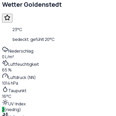
Wetter
Goldenstedt
23
°C
bedeckt
, gefühlt
20
°C
Niederschlag
0 L/m²
Luftfeuchtigkeit
65 %
Luftdruck (NN)
1014 hPa
Taupunkt
16°C
UV-Index
2
(
niedrig
)