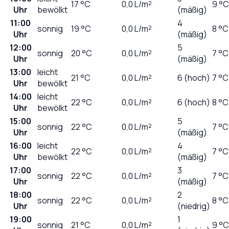
17
°C
0,0
L/m²
9 °C
Uhr
bewölkt
(mäßig)
11:00
4
sonnig
19
°C
0,0
L/m²
8 °C
Uhr
(mäßig)
12:00
5
sonnig
20
°C
0,0
L/m²
7 °C
Uhr
(mäßig)
13:00
leicht
21
°C
0,0
L/m²
6 (hoch)
7 °C
Uhr
bewölkt
14:00
leicht
22
°C
0,0
L/m²
6 (hoch)
8 °C
Uhr
bewölkt
15:00
5
sonnig
22
°C
0,0
L/m²
7 °C
Uhr
(mäßig)
16:00
leicht
4
22
°C
0,0
L/m²
7 °C
Uhr
bewölkt
(mäßig)
17:00
3
sonnig
22
°C
0,0
L/m²
7 °C
Uhr
(mäßig)
18:00
2
sonnig
22
°C
0,0
L/m²
8 °C
Uhr
(niedrig)
19:00
1
sonnig
21
°C
0,0
L/m²
9 °C