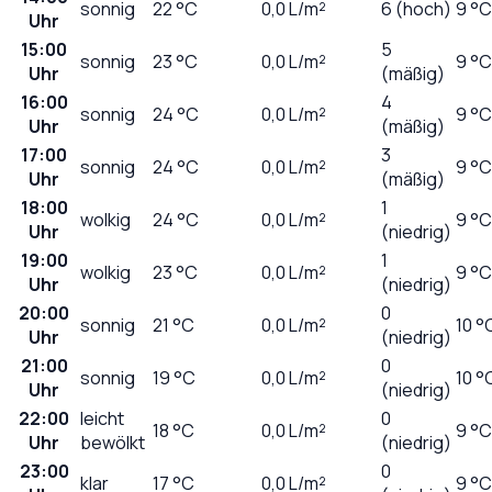
sonnig
22
°C
0,0
L/m²
6 (hoch)
9 °C
Uhr
15:00
5
sonnig
23
°C
0,0
L/m²
9 °C
Uhr
(mäßig)
16:00
4
sonnig
24
°C
0,0
L/m²
9 °C
Uhr
(mäßig)
17:00
3
sonnig
24
°C
0,0
L/m²
9 °C
Uhr
(mäßig)
18:00
1
wolkig
24
°C
0,0
L/m²
9 °C
Uhr
(niedrig)
19:00
1
wolkig
23
°C
0,0
L/m²
9 °C
Uhr
(niedrig)
20:00
0
sonnig
21
°C
0,0
L/m²
10 °
Uhr
(niedrig)
21:00
0
sonnig
19
°C
0,0
L/m²
10 °
Uhr
(niedrig)
22:00
leicht
0
18
°C
0,0
L/m²
9 °C
Uhr
bewölkt
(niedrig)
23:00
0
klar
17
°C
0,0
L/m²
9 °C