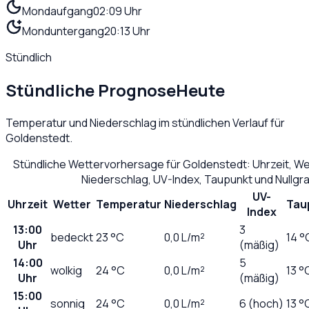
Mondaufgang
02:09 Uhr
Monduntergang
20:13 Uhr
Stündlich
Stündliche Prognose
Heute
Temperatur und Niederschlag im stündlichen Verlauf für
Goldenstedt
.
Stündliche Wettervorhersage für
Goldenstedt
: Uhrzeit, W
Niederschlag, UV-Index, Taupunkt und Nullg
UV-
Uhrzeit
Wetter
Temperatur
Niederschlag
Tau
Index
13:00
3
bedeckt
23
°C
0,0
L/m²
14 °
Uhr
(mäßig)
14:00
5
wolkig
24
°C
0,0
L/m²
13 °
Uhr
(mäßig)
15:00
sonnig
24
°C
0,0
L/m²
6 (hoch)
13 °