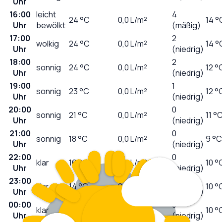
Uhr
16:00
leicht
4
24
°C
0,0
L/m²
14 °
Uhr
bewölkt
(mäßig)
17:00
2
wolkig
24
°C
0,0
L/m²
14 °
Uhr
(niedrig)
18:00
2
sonnig
24
°C
0,0
L/m²
12 °
Uhr
(niedrig)
19:00
1
sonnig
23
°C
0,0
L/m²
12 °
Uhr
(niedrig)
20:00
0
sonnig
21
°C
0,0
L/m²
11 °
Uhr
(niedrig)
21:00
0
sonnig
18
°C
0,0
L/m²
9 °C
Uhr
(niedrig)
22:00
0
klar
16
°C
0,0
L/m²
10 °
Uhr
(niedrig)
23:00
0
klar
14
°C
0,0
L/m²
10 °
Uhr
(niedrig)
00:00
0
klar
13
°C
0,0
L/m²
10 °
Uhr
(niedrig)