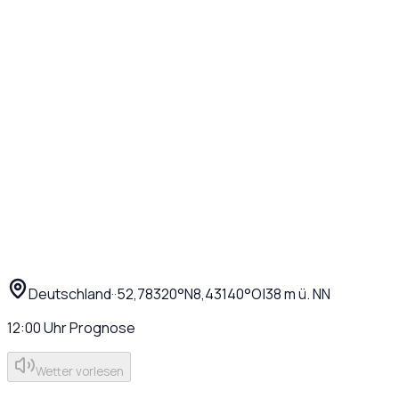
Deutschland
·
·
52,78320
°N
8,43140
°O
|
38
m ü. NN
12:00
Uhr
Prognose
Wetter vorlesen