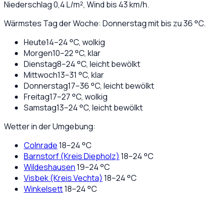
Niederschlag
0,4
L/m², Wind bis
43
km/h.
Wärmstes Tag der Woche: Donnerstag mit bis zu 36 °C.
Heute
14
–
24
°C,
wolkig
Morgen
10
–
22
°C,
klar
Dienstag
8
–
24
°C,
leicht bewölkt
Mittwoch
13
–
31
°C,
klar
Donnerstag
17
–
36
°C,
leicht bewölkt
Freitag
17
–
27
°C,
wolkig
Samstag
13
–
24
°C,
leicht bewölkt
Wetter in der Umgebung:
Colnrade
18
–
24
°C
Barnstorf (Kreis Diepholz)
18
–
24
°C
Wildeshausen
19
–
24
°C
Visbek (Kreis Vechta)
18
–
24
°C
Winkelsett
18
–
24
°C