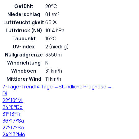
Gefühlt
20°C
Niederschlag
0 L/m²
Luftfeuchtigkeit
65 %
Luftdruck (NN)
1014 hPa
Taupunkt
16°C
UV-Index
2 (niedrig)
Nullgradgrenze
3350 m
Windrichtung
N
Windböen
31 km/h
Mittlerer Wind
11 km/h
7-Tage-Trend
14 Tage →
Stündliche Prognose →
Di
22
°
10
°
Mi
24
°
8
°
Do
31
°
13
°
Fr
36
°
17
°
Sa
27
°
17
°
So
24
°
13
°
Mo