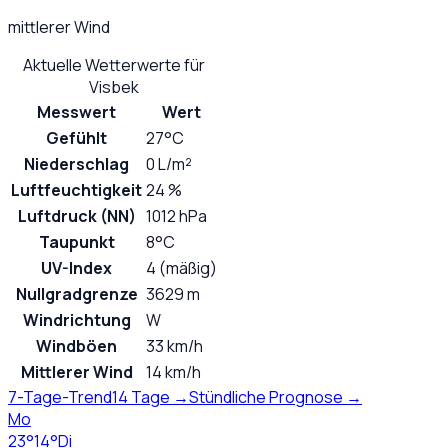
mittlerer Wind
Aktuelle Wetterwerte für
Visbek
Messwert
Wert
Gefühlt
27°C
Niederschlag
0 L/m²
Luftfeuchtigkeit
24 %
Luftdruck (NN)
1012 hPa
Taupunkt
8°C
UV-Index
4 (mäßig)
Nullgradgrenze
3629 m
Windrichtung
W
Windböen
33 km/h
Mittlerer Wind
14 km/h
7-Tage-Trend
14 Tage →
Stündliche Prognose →
Mo
23
°
14
°
Di