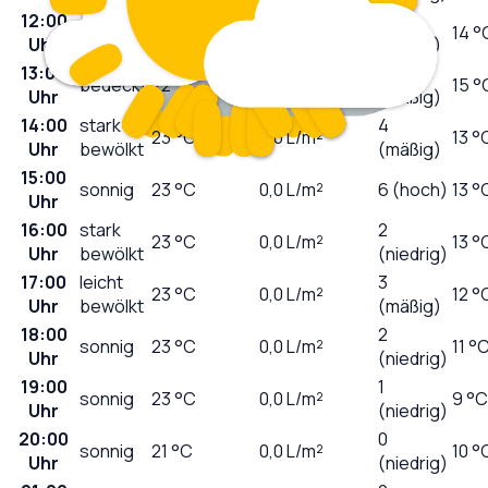
12:00
3
bedeckt
21
°C
0,0
L/m²
14 °
Uhr
(mäßig)
13:00
3
bedeckt
22
°C
0,0
L/m²
15 °
Uhr
(mäßig)
14:00
stark
4
23
°C
0,0
L/m²
13 °
Uhr
bewölkt
(mäßig)
15:00
sonnig
23
°C
0,0
L/m²
6 (hoch)
13 °
Uhr
16:00
stark
2
23
°C
0,0
L/m²
13 °
Uhr
bewölkt
(niedrig)
17:00
leicht
3
23
°C
0,0
L/m²
12 °
Uhr
bewölkt
(mäßig)
18:00
2
sonnig
23
°C
0,0
L/m²
11 °
Uhr
(niedrig)
19:00
1
sonnig
23
°C
0,0
L/m²
9 °C
Uhr
(niedrig)
20:00
0
sonnig
21
°C
0,0
L/m²
10 °
Uhr
(niedrig)