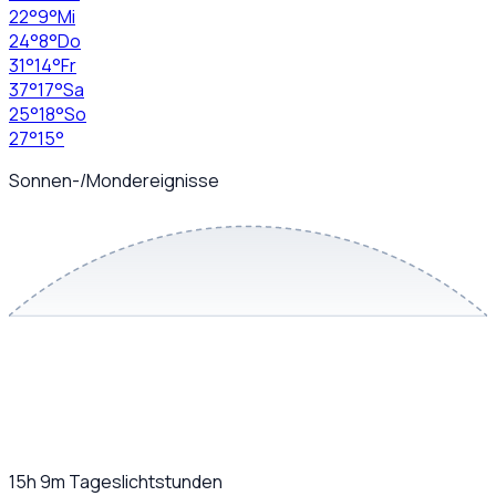
22
°
9
°
Mi
24
°
8
°
Do
31
°
14
°
Fr
37
°
17
°
Sa
25
°
18
°
So
27
°
15
°
Sonnen-/Mondereignisse
15h 9m
Tageslichtstunden