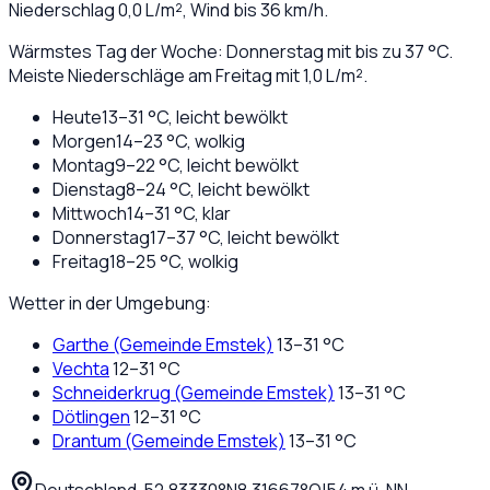
Niederschlag
0,0
L/m², Wind bis
36
km/h.
Wärmstes Tag der Woche: Donnerstag mit bis zu 37 °C.
Meiste Niederschläge am Freitag mit 1,0 L/m².
Heute
13
–
31
°C,
leicht bewölkt
Morgen
14
–
23
°C,
wolkig
Montag
9
–
22
°C,
leicht bewölkt
Dienstag
8
–
24
°C,
leicht bewölkt
Mittwoch
14
–
31
°C,
klar
Donnerstag
17
–
37
°C,
leicht bewölkt
Freitag
18
–
25
°C,
wolkig
Wetter in der Umgebung:
Garthe (Gemeinde Emstek)
13
–
31
°C
Vechta
12
–
31
°C
Schneiderkrug (Gemeinde Emstek)
13
–
31
°C
Dötlingen
12
–
31
°C
Drantum (Gemeinde Emstek)
13
–
31
°C
Deutschland
·
·
52,83330
°N
8,31667
°O
|
54
m ü. NN