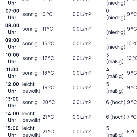
Uhr
(niedrig)
07:00
0
sonnig
9
°C
0,0
L/m²
9 °C
Uhr
(niedrig)
08:00
1
sonnig
11
°C
0,0
L/m²
9 °C
Uhr
(niedrig)
09:00
1
sonnig
15
°C
0,0
L/m²
10 °
Uhr
(niedrig)
10:00
3
sonnig
17
°C
0,0
L/m²
10 °
Uhr
(mäßig)
11:00
4
sonnig
18
°C
0,0
L/m²
9 °C
Uhr
(mäßig)
12:00
leicht
5
19
°C
0,0
L/m²
9 °C
Uhr
bewölkt
(mäßig)
13:00
sonnig
20
°C
0,0
L/m²
6 (hoch)
9 °C
Uhr
14:00
leicht
21
°C
0,0
L/m²
6 (hoch)
7 °C
Uhr
bewölkt
15:00
leicht
5
21
°C
0,0
L/m²
8 °C
Uhr
bewölkt
(mäßig)