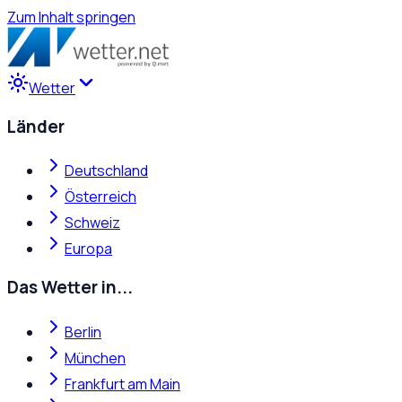
Zum Inhalt springen
Wetter
Länder
Deutschland
Österreich
Schweiz
Europa
Das Wetter in...
Berlin
München
Frankfurt am Main