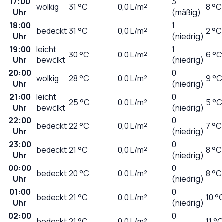
17:00
3
wolkig
31
°C
0,0
L/m²
8 °C
Uhr
(mäßig)
18:00
1
bedeckt
31
°C
0,0
L/m²
2 °C
Uhr
(niedrig)
19:00
leicht
1
30
°C
0,0
L/m²
6 °C
Uhr
bewölkt
(niedrig)
20:00
0
wolkig
28
°C
0,0
L/m²
9 °C
Uhr
(niedrig)
21:00
leicht
0
25
°C
0,0
L/m²
5 °C
Uhr
bewölkt
(niedrig)
22:00
0
bedeckt
22
°C
0,0
L/m²
7 °C
Uhr
(niedrig)
23:00
0
bedeckt
21
°C
0,0
L/m²
8 °C
Uhr
(niedrig)
00:00
0
bedeckt
20
°C
0,0
L/m²
8 °C
Uhr
(niedrig)
01:00
0
bedeckt
21
°C
0,0
L/m²
10 °
Uhr
(niedrig)
02:00
0
bedeckt
21
°C
0,0
L/m²
11 °