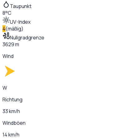
Taupunkt
8°C
UV-Index
4
(
mäßig
)
Nullgradgrenze
3629 m
Wind
W
Richtung
33 km/h
Windböen
14 km/h