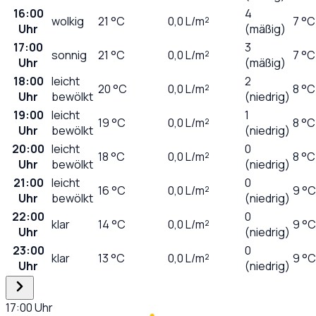
16:00
4
wolkig
21
°C
0,0
L/m²
7 °C
Uhr
(mäßig)
17:00
3
sonnig
21
°C
0,0
L/m²
7 °C
Uhr
(mäßig)
18:00
leicht
2
20
°C
0,0
L/m²
8 °C
Uhr
bewölkt
(niedrig)
19:00
leicht
1
19
°C
0,0
L/m²
8 °C
Uhr
bewölkt
(niedrig)
20:00
leicht
0
18
°C
0,0
L/m²
8 °C
Uhr
bewölkt
(niedrig)
21:00
leicht
0
16
°C
0,0
L/m²
9 °C
Uhr
bewölkt
(niedrig)
22:00
0
klar
14
°C
0,0
L/m²
9 °C
Uhr
(niedrig)
23:00
0
klar
13
°C
0,0
L/m²
9 °C
Uhr
(niedrig)
17:00
Uhr