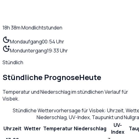
18h 38m
Mondlichtstunden
Mondaufgang
00:54 Uhr
Monduntergang
19:33 Uhr
Stündlich
Stündliche Prognose
Heute
Temperatur und Niederschlag im stündlichen Verlauf für
Visbek
.
Stündliche Wettervorhersage für
Visbek
: Uhrzeit, Wett
Niederschlag, UV-Index, Taupunkt und Nullg
UV-
Uhrzeit
Wetter
Temperatur
Niederschlag
Tau
Index