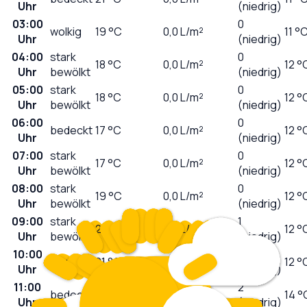
Uhr
(niedrig)
03:00
0
wolkig
19
°C
0,0
L/m²
11 °
Uhr
(niedrig)
04:00
stark
0
18
°C
0,0
L/m²
12 °
Uhr
bewölkt
(niedrig)
05:00
stark
0
18
°C
0,0
L/m²
12 °
Uhr
bewölkt
(niedrig)
06:00
0
bedeckt
17
°C
0,0
L/m²
12 °
Uhr
(niedrig)
07:00
stark
0
17
°C
0,0
L/m²
12 °
Uhr
bewölkt
(niedrig)
08:00
stark
0
19
°C
0,0
L/m²
12 °
Uhr
bewölkt
(niedrig)
09:00
stark
1
20
°C
0,0
L/m²
12 °
Uhr
bewölkt
(niedrig)
10:00
1
bedeckt
21
°C
0,0
L/m²
12 °
Uhr
(niedrig)
11:00
2
bedeckt
21
°C
0,0
L/m²
14 °
Uhr
(niedrig)