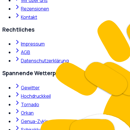
Wir über uns
Rezensionen
Kontakt
Rechtliches
Impressum
AGB
Datenschutzerklärung
Spannende Wetterphänomene
Gewitter
Hochdruckkeil
Tornado
Orkan
Genua-Zyklone
Schirokko