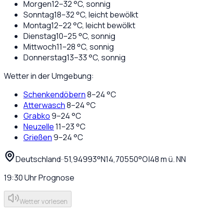
Morgen
12
–
32
°C,
sonnig
Sonntag
18
–
32
°C,
leicht bewölkt
Montag
12
–
22
°C,
leicht bewölkt
Dienstag
10
–
25
°C,
sonnig
Mittwoch
11
–
28
°C,
sonnig
Donnerstag
13
–
33
°C,
sonnig
Wetter in der Umgebung:
Schenkendöbern
8
–
24
°C
Atterwasch
8
–
24
°C
Grabko
9
–
24
°C
Neuzelle
11
–
23
°C
Grießen
9
–
24
°C
Deutschland
·
·
51,94993
°N
14,70550
°O
|
48
m ü. NN
19:30
Uhr
Prognose
Wetter vorlesen