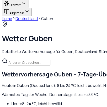
Freizeit
Allgemein
Home
Deutschland
Guben
Wetter
Guben
Detaillierte Wettervorhersage für
Guben
,
Deutschland
. Stü
Wettervorhersage
Guben
– 7-Tage-Üb
Heute in
Guben
(
Deutschland
):
8
bis
24
°C,
leicht bewölkt
. 
Wärmstes Tag der Woche: Donnerstag mit bis zu 33 °C.
Heute
8
–
24
°C,
leicht bewölkt