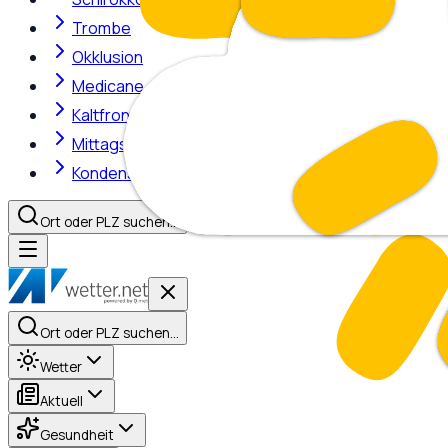
Trombe
Okklusion
Medicane
Kaltfront
Mittagshitze
Kondensstreifen
Ort oder PLZ suchen…
Ort oder PLZ suchen…
Wetter
Aktuell
Gesundheit