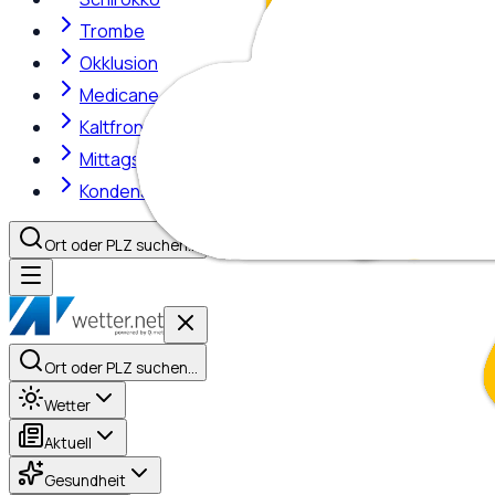
Trombe
Okklusion
Medicane
Kaltfront
Mittagshitze
Kondensstreifen
Ort oder PLZ suchen…
Ort oder PLZ suchen…
Wetter
Aktuell
Gesundheit