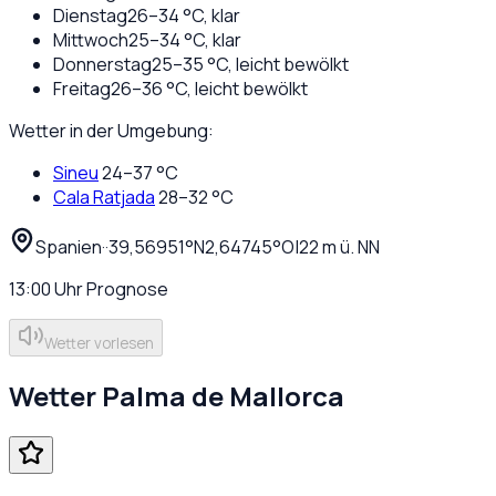
Dienstag
26
–
34
°C,
klar
Mittwoch
25
–
34
°C,
klar
Donnerstag
25
–
35
°C,
leicht bewölkt
Freitag
26
–
36
°C,
leicht bewölkt
Wetter in der Umgebung:
Sineu
24
–
37
°C
Cala Ratjada
28
–
32
°C
Spanien
·
·
39,56951
°N
2,64745
°O
|
22
m ü. NN
13:00
Uhr
Prognose
Wetter vorlesen
Wetter
Palma de Mallorca