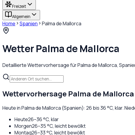
Freizeit
Allgemein
Home
Spanien
Palma de Mallorca
Wetter
Palma de Mallorca
Detaillierte Wettervorhersage für
Palma de Mallorca
,
Spanie
Wettervorhersage
Palma de Mallorca
Heute in
Palma de Mallorca
(
Spanien
):
26
bis
36
°C,
klar
. Nie
Heute
26
–
36
°C,
klar
Morgen
26
–
35
°C,
leicht bewölkt
Montag
26
–
33
°C,
leicht bewölkt