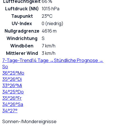
Luftfeuchtigkeit
66 %
Luftdruck (NN)
1015 hPa
Taupunkt
23°C
UV-Index
0 (niedrig)
Nullgradgrenze
4616 m
Windrichtung
S
Windböen
7 km/h
Mittlerer Wind
3 km/h
7-Tage-Trend
14 Tage →
Stündliche Prognose →
So
36
°
25
°
Mo
35
°
26
°
Di
33
°
26
°
Mi
34
°
25
°
Do
35
°
26
°
Fr
34
°
26
°
Sa
34
°
27
°
Sonnen-/Mondereignisse