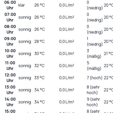
06:00
0
klar
26
°C
0,0
L/m²
20 °
Uhr
(niedrig)
07:00
0
sonnig
26
°C
0,0
L/m²
20 °
Uhr
(niedrig)
08:00
0
sonnig
26
°C
0,0
L/m²
20 °
Uhr
(niedrig)
09:00
1
sonnig
28
°C
0,0
L/m²
20 °
Uhr
(niedrig)
10:00
3
sonnig
30
°C
0,0
L/m²
21 °
Uhr
(mäßig)
11:00
5
sonnig
32
°C
0,0
L/m²
22 °
Uhr
(mäßig)
12:00
sonnig
33
°C
0,0
L/m²
7 (hoch)
22 °
Uhr
13:00
8 (sehr
sonnig
34
°C
0,0
L/m²
22 °
Uhr
hoch)
14:00
9 (sehr
sonnig
34
°C
0,0
L/m²
22 °
Uhr
hoch)
15:00
8 (sehr