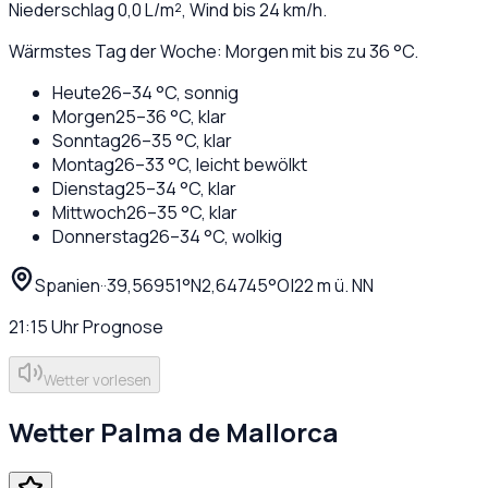
Niederschlag
0,0
L/m², Wind bis
24
km/h.
Wärmstes Tag der Woche: Morgen mit bis zu 36 °C.
Heute
26
–
34
°C,
sonnig
Morgen
25
–
36
°C,
klar
Sonntag
26
–
35
°C,
klar
Montag
26
–
33
°C,
leicht bewölkt
Dienstag
25
–
34
°C,
klar
Mittwoch
26
–
35
°C,
klar
Donnerstag
26
–
34
°C,
wolkig
Spanien
·
·
39,56951
°N
2,64745
°O
|
22
m ü. NN
21:15
Uhr
Prognose
Wetter vorlesen
Wetter
Palma de Mallorca