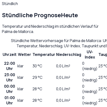
Stündlich
Stündliche Prognose
Heute
Temperatur und Niederschlag im stündlichen Verlauf für
Palma de Mallorca
.
Stündliche Wettervorhersage für
Palma de Mallorca
: U
Temperatur, Niederschlag, UV-Index, Taupunkt und
UV-
Uhrzeit
Wetter
Temperatur
Niederschlag
Tau
Index
22:00
0
klar
30
°C
0,0
L/m²
23 °
Uhr
(niedrig)
23:00
0
klar
29
°C
0,0
L/m²
23 °
Uhr
(niedrig)
00:00
0
klar
28
°C
0,0
L/m²
23 °
Uhr
(niedrig)
01:00
0
klar
28
°C
0,0
L/m²
23 °
Uhr
(niedrig)