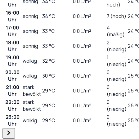
sonnig
34
°C
0,0
L/m²
24 °
Uhr
hoch)
16:00
sonnig
34
°C
0,0
L/m²
7 (hoch)
24 °
Uhr
17:00
4
sonnig
33
°C
0,0
L/m²
24 °
Uhr
(mäßig)
18:00
2
sonnig
33
°C
0,0
L/m²
24 °
Uhr
(niedrig)
19:00
1
wolkig
32
°C
0,0
L/m²
24 °
Uhr
(niedrig)
20:00
0
wolkig
30
°C
0,0
L/m²
25 °
Uhr
(niedrig)
21:00
stark
0
29
°C
0,0
L/m²
25 °
Uhr
bewölkt
(niedrig)
22:00
stark
0
29
°C
0,0
L/m²
25 °
Uhr
bewölkt
(niedrig)
23:00
0
wolkig
29
°C
0,0
L/m²
25 °
Uhr
(niedrig)