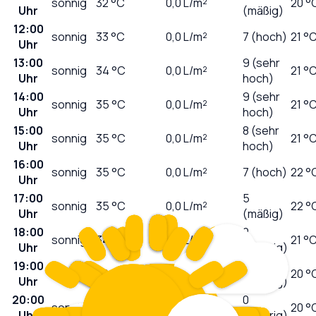
sonnig
32
°C
0,0
L/m²
20 °
Uhr
(mäßig)
12:00
sonnig
33
°C
0,0
L/m²
7 (hoch)
21 °
Uhr
13:00
9 (sehr
sonnig
34
°C
0,0
L/m²
21 °
Uhr
hoch)
14:00
9 (sehr
sonnig
35
°C
0,0
L/m²
21 °
Uhr
hoch)
15:00
8 (sehr
sonnig
35
°C
0,0
L/m²
21 °
Uhr
hoch)
16:00
sonnig
35
°C
0,0
L/m²
7 (hoch)
22 °
Uhr
17:00
5
sonnig
35
°C
0,0
L/m²
22 °
Uhr
(mäßig)
18:00
2
sonnig
34
°C
0,0
L/m²
21 °
Uhr
(niedrig)
19:00
1
sonnig
34
°C
0,0
L/m²
20 °
Uhr
(niedrig)
20:00
0
sonnig
33
°C
0,0
L/m²
20 °
Uhr
(niedrig)