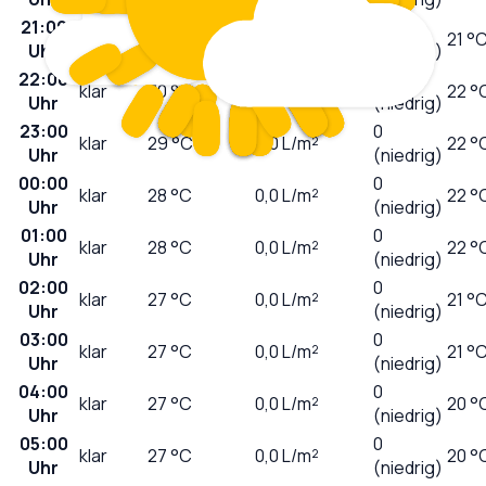
21:00
0
klar
31
°C
0,0
L/m²
21 °
Uhr
(niedrig)
22:00
0
klar
30
°C
0,0
L/m²
22 °
Uhr
(niedrig)
23:00
0
klar
29
°C
0,0
L/m²
22 °
Uhr
(niedrig)
00:00
0
klar
28
°C
0,0
L/m²
22 °
Uhr
(niedrig)
01:00
0
klar
28
°C
0,0
L/m²
22 °
Uhr
(niedrig)
02:00
0
klar
27
°C
0,0
L/m²
21 °
Uhr
(niedrig)
03:00
0
klar
27
°C
0,0
L/m²
21 °
Uhr
(niedrig)
04:00
0
klar
27
°C
0,0
L/m²
20 °
Uhr
(niedrig)
05:00
0
klar
27
°C
0,0
L/m²
20 °
Uhr
(niedrig)