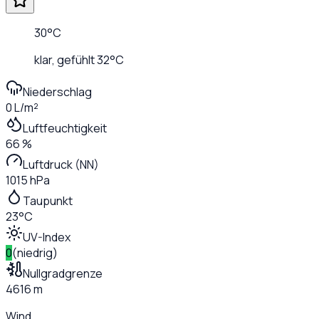
30
°C
klar
, gefühlt
32
°C
Niederschlag
0 L/m²
Luftfeuchtigkeit
66 %
Luftdruck (NN)
1015 hPa
Taupunkt
23°C
UV-Index
0
(
niedrig
)
Nullgradgrenze
4616 m
Wind