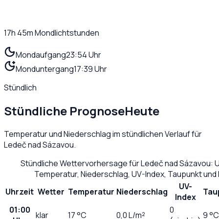
17h 45m
Mondlichtstunden
Mondaufgang
23:54 Uhr
Monduntergang
17:39 Uhr
Stündlich
Stündliche Prognose
Heute
Temperatur und Niederschlag im stündlichen Verlauf für
Ledeč nad Sázavou
.
Stündliche Wettervorhersage für
Ledeč nad Sázavou
: 
Temperatur, Niederschlag, UV-Index, Taupunkt und
UV-
Uhrzeit
Wetter
Temperatur
Niederschlag
Tau
Index
01:00
0
klar
17
°C
0,0
L/m²
9 °C