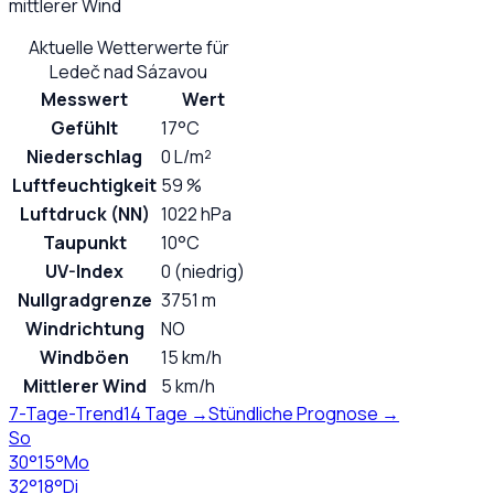
mittlerer Wind
Aktuelle Wetterwerte für
Ledeč nad Sázavou
Messwert
Wert
Gefühlt
17°C
Niederschlag
0 L/m²
Luftfeuchtigkeit
59 %
Luftdruck (NN)
1022 hPa
Taupunkt
10°C
UV-Index
0 (niedrig)
Nullgradgrenze
3751 m
Windrichtung
NO
Windböen
15 km/h
Mittlerer Wind
5 km/h
7-Tage-Trend
14 Tage →
Stündliche Prognose →
So
30
°
15
°
Mo
32
°
18
°
Di