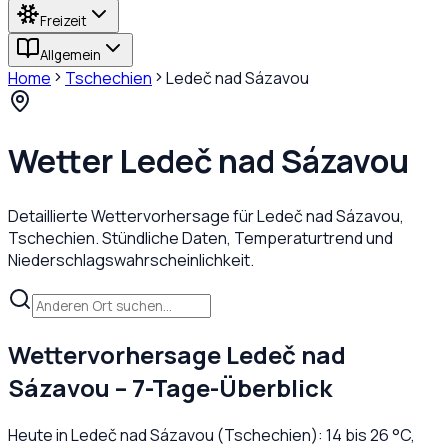
Freizeit
Allgemein
Home
Tschechien
Ledeč nad Sázavou
Wetter
Ledeč nad Sázavou
Detaillierte Wettervorhersage für
Ledeč nad Sázavou
,
Tschechien
. Stündliche Daten, Temperaturtrend und
Niederschlagswahrscheinlichkeit.
Wettervorhersage
Ledeč nad
Sázavou
– 7-Tage-Überblick
Heute in
Ledeč nad Sázavou
(
Tschechien
):
14
bis
26
°C,