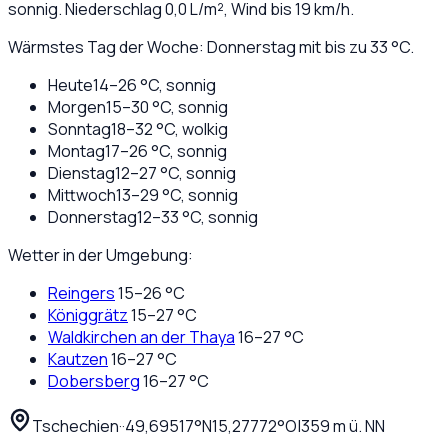
sonnig
. Niederschlag
0,0
L/m², Wind bis
19
km/h.
Wärmstes Tag der Woche: Donnerstag mit bis zu 33 °C.
Heute
14
–
26
°C,
sonnig
Morgen
15
–
30
°C,
sonnig
Sonntag
18
–
32
°C,
wolkig
Montag
17
–
26
°C,
sonnig
Dienstag
12
–
27
°C,
sonnig
Mittwoch
13
–
29
°C,
sonnig
Donnerstag
12
–
33
°C,
sonnig
Wetter in der Umgebung:
Reingers
15
–
26
°C
Königgrätz
15
–
27
°C
Waldkirchen an der Thaya
16
–
27
°C
Kautzen
16
–
27
°C
Dobersberg
16
–
27
°C
Tschechien
·
·
49,69517
°N
15,27772
°O
|
359
m ü. NN