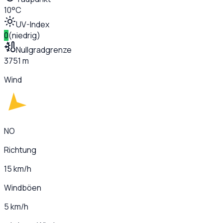
10°C
UV-Index
0
(
niedrig
)
Nullgradgrenze
3751 m
Wind
NO
Richtung
15 km/h
Windböen
5 km/h