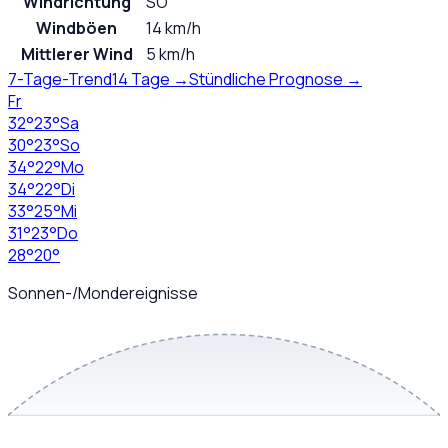
Windrichtung
SO
Windböen
14 km/h
Mittlerer Wind
5 km/h
7-Tage-Trend
14 Tage →
Stündliche Prognose →
Fr
32
°
23
°
Sa
30
°
23
°
So
34
°
22
°
Mo
34
°
22
°
Di
33
°
25
°
Mi
31
°
23
°
Do
28
°
20
°
Sonnen-/Mondereignisse