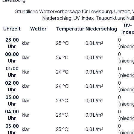
Stündliche Wettervorhersage für
Lewisburg
: Uhrzeit,
Niederschlag, UV-Index, Taupunkt und Nu
UV-
Uhrzeit
Wetter
Temperatur
Niederschlag
Inde
23:00
0
klar
25
°C
0,0
L/m²
Uhr
(niedri
00:00
0
klar
24
°C
0,0
L/m²
Uhr
(niedri
01:00
0
klar
24
°C
0,0
L/m²
Uhr
(niedri
02:00
0
klar
24
°C
0,0
L/m²
Uhr
(niedri
03:00
0
klar
23
°C
0,0
L/m²
Uhr
(niedri
04:00
0
klar
23
°C
0,0
L/m²
Uhr
(niedri
05:00
0
klar
23
°C
0,0
L/m²
Uhr
(niedri