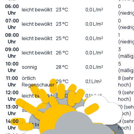
06:00
0
leicht bewölkt
23
°C
0,0
L/m²
Uhr
(niedri
07:00
0
leicht bewölkt
23
°C
0,0
L/m²
Uhr
(niedri
08:00
1
leicht bewölkt
25
°C
0,0
L/m²
Uhr
(niedri
09:00
3
leicht bewölkt
26
°C
0,0
L/m²
Uhr
(mäßig
10:00
5
sonnig
28
°C
0,0
L/m²
Uhr
(mäßig
11:00
örtlich
8 (sehr
29
°C
0,1
L/m²
Uhr
Regenschauer
hoch)
12:00
9 (sehr
leicht bewölkt
30
°C
0,1
L/m²
Uhr
hoch)
13:00
10 (seh
sonnig
30
°C
0,1
L/m²
Uhr
hoch)
14:00
9 (sehr
leicht bewölkt
31
°C
0,0
L/m²
Uhr
hoch)