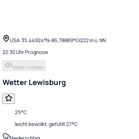
USA
·
·
35,44924
°N
-86,78889
°O
|
222
m ü. NN
22:30
Uhr
Prognose
Wetter vorlesen
Wetter
Lewisburg
25
°C
leicht bewölkt
, gefühlt
27
°C
Niederschlag