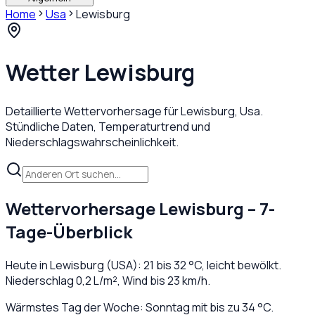
Home
Usa
Lewisburg
Wetter
Lewisburg
Detaillierte Wettervorhersage für
Lewisburg
,
Usa
.
Stündliche Daten, Temperaturtrend und
Niederschlagswahrscheinlichkeit.
Wettervorhersage
Lewisburg
– 7-
Tage-Überblick
Heute in
Lewisburg
(
USA
):
21
bis
32
°C,
leicht bewölkt
.
Niederschlag
0,2
L/m², Wind bis
23
km/h.
Wärmstes Tag der Woche: Sonntag mit bis zu 34 °C.