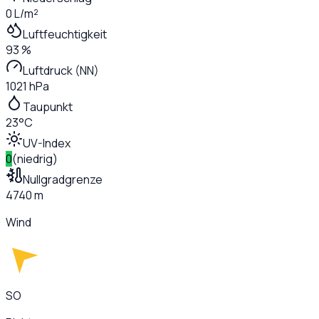
0 L/m²
Luftfeuchtigkeit
93 %
Luftdruck (NN)
1021 hPa
Taupunkt
23°C
UV-Index
0
(
niedrig
)
Nullgradgrenze
4740 m
Wind
SO