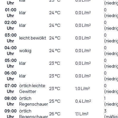
Uhr
(niedri
01:00
0
klar
24
°C
0,0
L/m²
Uhr
(niedri
02:00
0
klar
24
°C
0,0
L/m²
Uhr
(niedri
03:00
0
leicht bewölkt
24
°C
0,0
L/m²
Uhr
(niedri
04:00
0
wolkig
24
°C
0,0
L/m²
Uhr
(niedri
05:00
0
klar
23
°C
0,0
L/m²
Uhr
(niedri
06:00
0
klar
23
°C
0,0
L/m²
Uhr
(niedri
07:00
örtlich leichte
0
23
°C
1,0
L/m²
Uhr
Gewitter
(niedri
08:00
örtlich
1
25
°C
0,4
L/m²
Uhr
Regenschauer
(niedri
09:00
örtlich
3
26
°C
1,1
L/m²
Uhr
Regenschauer
(mäßig