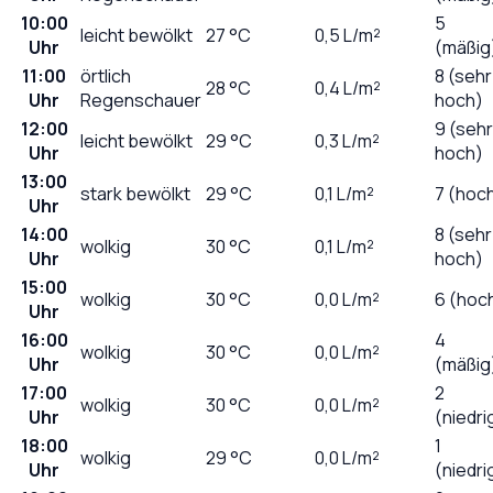
10:00
5
leicht bewölkt
27
°C
0,5
L/m²
Uhr
(mäßig
11:00
örtlich
8 (sehr
28
°C
0,4
L/m²
Uhr
Regenschauer
hoch)
12:00
9 (sehr
leicht bewölkt
29
°C
0,3
L/m²
Uhr
hoch)
13:00
stark bewölkt
29
°C
0,1
L/m²
7 (hoc
Uhr
14:00
8 (sehr
wolkig
30
°C
0,1
L/m²
Uhr
hoch)
15:00
wolkig
30
°C
0,0
L/m²
6 (hoc
Uhr
16:00
4
wolkig
30
°C
0,0
L/m²
Uhr
(mäßig
17:00
2
wolkig
30
°C
0,0
L/m²
Uhr
(niedri
18:00
1
wolkig
29
°C
0,0
L/m²
Uhr
(niedri