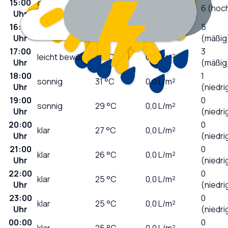
15:00
örtlich
31
°C
0,2
L/m²
6 (hoc
Uhr
Regenschauer
16:00
5
wolkig
31
°C
0,1
L/m²
Uhr
(mäßig
17:00
3
leicht bewölkt
31
°C
0,0
L/m²
Uhr
(mäßig
18:00
1
sonnig
31
°C
0,0
L/m²
Uhr
(niedri
19:00
0
sonnig
29
°C
0,0
L/m²
Uhr
(niedri
20:00
0
klar
27
°C
0,0
L/m²
Uhr
(niedri
21:00
0
klar
26
°C
0,0
L/m²
Uhr
(niedri
22:00
0
klar
25
°C
0,0
L/m²
Uhr
(niedri
23:00
0
klar
25
°C
0,0
L/m²
Uhr
(niedri
00:00
0
klar
25
°C
0,0
L/m²