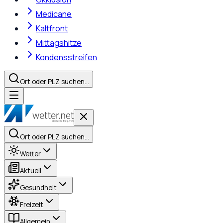
Medicane
Kaltfront
Mittagshitze
Kondensstreifen
Ort oder PLZ suchen…
Ort oder PLZ suchen…
Wetter
Aktuell
Gesundheit
Freizeit
Allgemein