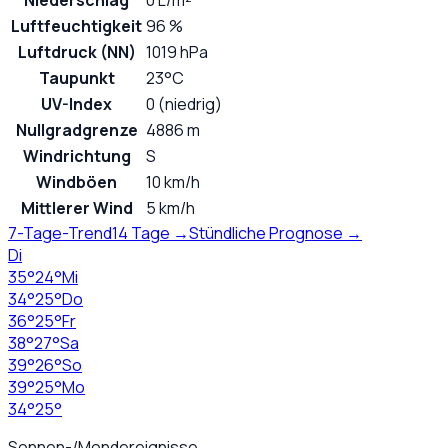
Niederschlag
0 L/m²
Luftfeuchtigkeit
96 %
Luftdruck (NN)
1019 hPa
Taupunkt
23°C
UV-Index
0 (niedrig)
Nullgradgrenze
4886 m
Windrichtung
S
Windböen
10 km/h
Mittlerer Wind
5 km/h
7-Tage-Trend
14 Tage →
Stündliche Prognose →
Di
35
°
24
°
Mi
34
°
25
°
Do
36
°
25
°
Fr
38
°
27
°
Sa
39
°
26
°
So
39
°
25
°
Mo
34
°
25
°
Sonnen-/Mondereignisse