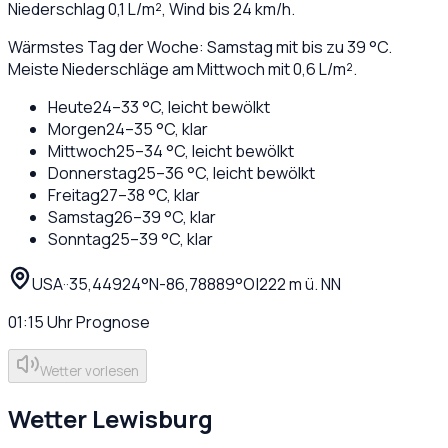
Niederschlag
0,1
L/m², Wind bis
24
km/h.
Wärmstes Tag der Woche: Samstag mit bis zu 39 °C.
Meiste Niederschläge am Mittwoch mit 0,6 L/m².
Heute
24
–
33
°C,
leicht bewölkt
Morgen
24
–
35
°C,
klar
Mittwoch
25
–
34
°C,
leicht bewölkt
Donnerstag
25
–
36
°C,
leicht bewölkt
Freitag
27
–
38
°C,
klar
Samstag
26
–
39
°C,
klar
Sonntag
25
–
39
°C,
klar
USA
·
·
35,44924
°N
-86,78889
°O
|
222
m ü. NN
01:15
Uhr
Prognose
Wetter vorlesen
Wetter
Lewisburg