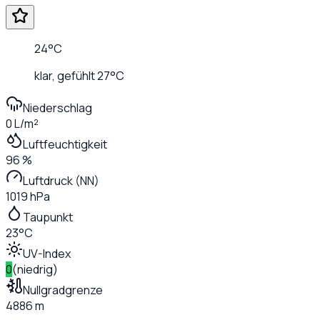
24
°C
klar
, gefühlt
27
°C
Niederschlag
0 L/m²
Luftfeuchtigkeit
96 %
Luftdruck (NN)
1019 hPa
Taupunkt
23°C
UV-Index
0
(
niedrig
)
Nullgradgrenze
4886 m