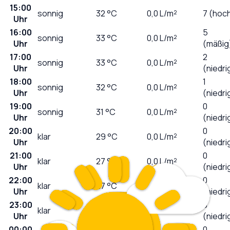
15:00
sonnig
32
°C
0,0
L/m²
7 (hoc
Uhr
16:00
5
sonnig
33
°C
0,0
L/m²
Uhr
(mäßig
17:00
2
sonnig
33
°C
0,0
L/m²
Uhr
(niedri
18:00
1
sonnig
32
°C
0,0
L/m²
Uhr
(niedri
19:00
0
sonnig
31
°C
0,0
L/m²
Uhr
(niedri
20:00
0
klar
29
°C
0,0
L/m²
Uhr
(niedri
21:00
0
klar
27
°C
0,0
L/m²
Uhr
(niedri
22:00
0
klar
27
°C
0,0
L/m²
Uhr
(niedri
23:00
0
klar
26
°C
0,0
L/m²
Uhr
(niedri
00:00
0