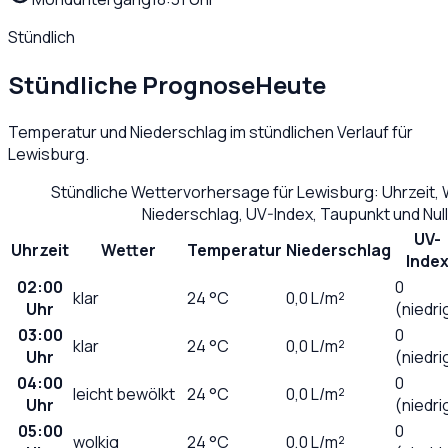
Stündlich
Stündliche Prognose
Heute
Temperatur und Niederschlag im stündlichen Verlauf für
Lewisburg
.
Stündliche Wettervorhersage für
Lewisburg
: Uhrzeit,
Niederschlag, UV-Index, Taupunkt und Nu
UV-
Uhrzeit
Wetter
Temperatur
Niederschlag
Inde
02:00
0
klar
24
°C
0,0
L/m²
Uhr
(niedri
03:00
0
klar
24
°C
0,0
L/m²
Uhr
(niedri
04:00
0
leicht bewölkt
24
°C
0,0
L/m²
Uhr
(niedri
05:00
0
wolkig
24
°C
0,0
L/m²