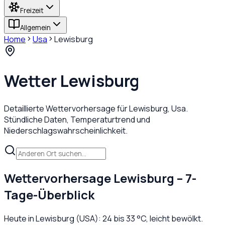
Freizeit
Allgemein
Home
Usa
Lewisburg
Wetter
Lewisburg
Detaillierte Wettervorhersage für
Lewisburg
,
Usa
.
Stündliche Daten, Temperaturtrend und
Niederschlagswahrscheinlichkeit.
Wettervorhersage
Lewisburg
– 7-
Tage-Überblick
Heute in
Lewisburg
(
USA
):
24
bis
33
°C,
leicht bewölkt
.