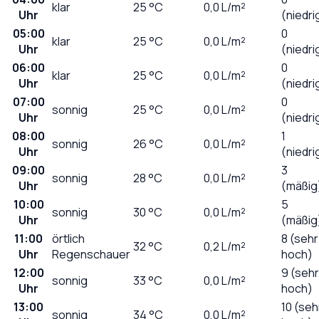
klar
25
°C
0,0
L/m²
Uhr
(niedri
05:00
0
klar
25
°C
0,0
L/m²
Uhr
(niedri
06:00
0
klar
25
°C
0,0
L/m²
Uhr
(niedri
07:00
0
sonnig
25
°C
0,0
L/m²
Uhr
(niedri
08:00
1
sonnig
26
°C
0,0
L/m²
Uhr
(niedri
09:00
3
sonnig
28
°C
0,0
L/m²
Uhr
(mäßig
10:00
5
sonnig
30
°C
0,0
L/m²
Uhr
(mäßig
11:00
örtlich
8 (sehr
32
°C
0,2
L/m²
Uhr
Regenschauer
hoch)
12:00
9 (sehr
sonnig
33
°C
0,0
L/m²
Uhr
hoch)
13:00
10 (seh
sonnig
34
°C
0,0
L/m²