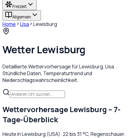
Freizeit
Allgemein
Home
Usa
Lewisburg
Wetter
Lewisburg
Detaillierte Wettervorhersage für
Lewisburg
,
Usa
.
Stündliche Daten, Temperaturtrend und
Niederschlagswahrscheinlichkeit.
Wettervorhersage
Lewisburg
– 7-
Tage-Überblick
Heute in
Lewisburg
(
USA
):
22
bis
31
°C,
Regenschauer
.