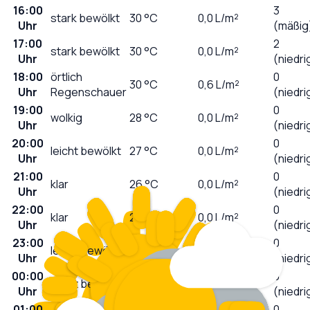
16:00
3
stark bewölkt
30
°C
0,0
L/m²
Uhr
(mäßig
17:00
2
stark bewölkt
30
°C
0,0
L/m²
Uhr
(niedri
18:00
örtlich
0
30
°C
0,6
L/m²
Uhr
Regenschauer
(niedri
19:00
0
wolkig
28
°C
0,0
L/m²
Uhr
(niedri
20:00
0
leicht bewölkt
27
°C
0,0
L/m²
Uhr
(niedri
21:00
0
klar
26
°C
0,0
L/m²
Uhr
(niedri
22:00
0
klar
25
°C
0,0
L/m²
Uhr
(niedri
23:00
0
leicht bewölkt
24
°C
0,0
L/m²
Uhr
(niedri
00:00
0
leicht bewölkt
24
°C
0,0
L/m²
Uhr
(niedri
01:00
0