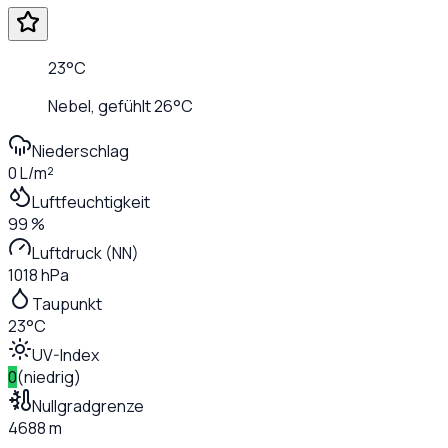
23
°C
Nebel
, gefühlt
26
°C
Niederschlag
0 L/m²
Luftfeuchtigkeit
99 %
Luftdruck (NN)
1018 hPa
Taupunkt
23°C
UV-Index
0
(
niedrig
)
Nullgradgrenze
4688 m