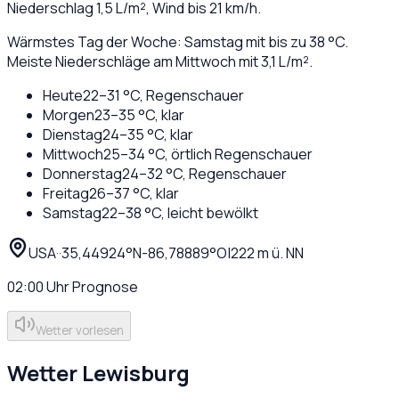
Niederschlag
1,5
L/m², Wind bis
21
km/h.
Wärmstes Tag der Woche: Samstag mit bis zu 38 °C.
Meiste Niederschläge am Mittwoch mit 3,1 L/m².
Heute
22
–
31
°C,
Regenschauer
Morgen
23
–
35
°C,
klar
Dienstag
24
–
35
°C,
klar
Mittwoch
25
–
34
°C,
örtlich Regenschauer
Donnerstag
24
–
32
°C,
Regenschauer
Freitag
26
–
37
°C,
klar
Samstag
22
–
38
°C,
leicht bewölkt
USA
·
·
35,44924
°N
-86,78889
°O
|
222
m ü. NN
02:00
Uhr
Prognose
Wetter vorlesen
Wetter
Lewisburg