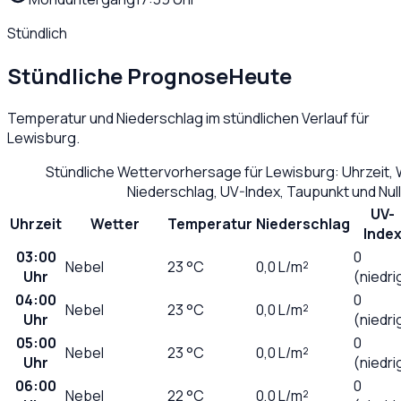
Stündlich
Stündliche Prognose
Heute
Temperatur und Niederschlag im stündlichen Verlauf für
Lewisburg
.
Stündliche Wettervorhersage für
Lewisburg
: Uhrzeit,
Niederschlag, UV-Index, Taupunkt und Nu
UV-
Uhrzeit
Wetter
Temperatur
Niederschlag
Inde
03:00
0
Nebel
23
°C
0,0
L/m²
Uhr
(niedri
04:00
0
Nebel
23
°C
0,0
L/m²
Uhr
(niedri
05:00
0
Nebel
23
°C
0,0
L/m²
Uhr
(niedri
06:00
0
Nebel
22
°C
0,0
L/m²