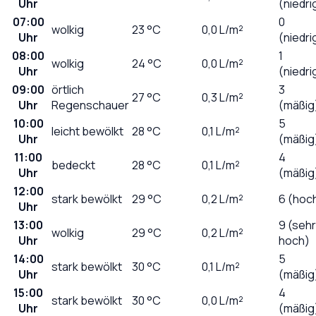
Uhr
(niedri
07:00
0
wolkig
23
°C
0,0
L/m²
Uhr
(niedri
08:00
1
wolkig
24
°C
0,0
L/m²
Uhr
(niedri
09:00
örtlich
3
27
°C
0,3
L/m²
Uhr
Regenschauer
(mäßig
10:00
5
leicht bewölkt
28
°C
0,1
L/m²
Uhr
(mäßig
11:00
4
bedeckt
28
°C
0,1
L/m²
Uhr
(mäßig
12:00
stark bewölkt
29
°C
0,2
L/m²
6 (hoc
Uhr
13:00
9 (sehr
wolkig
29
°C
0,2
L/m²
Uhr
hoch)
14:00
5
stark bewölkt
30
°C
0,1
L/m²
Uhr
(mäßig
15:00
4
stark bewölkt
30
°C
0,0
L/m²
Uhr
(mäßig