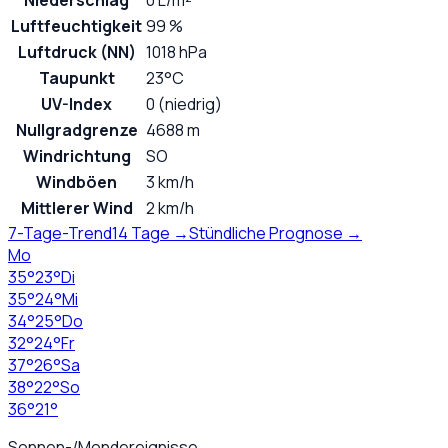
Niederschlag
0 L/m²
Luftfeuchtigkeit
99 %
Luftdruck (NN)
1018 hPa
Taupunkt
23°C
UV-Index
0 (niedrig)
Nullgradgrenze
4688 m
Windrichtung
SO
Windböen
3 km/h
Mittlerer Wind
2 km/h
7-Tage-Trend
14 Tage →
Stündliche Prognose →
Mo
35
°
23
°
Di
35
°
24
°
Mi
34
°
25
°
Do
32
°
24
°
Fr
37
°
26
°
Sa
38
°
22
°
So
36
°
21
°
Sonnen-/Mondereignisse