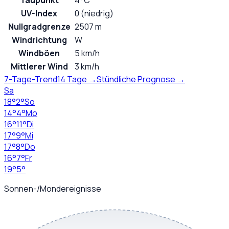
Taupunkt
4°C
UV-Index
0 (niedrig)
Nullgradgrenze
2507 m
Windrichtung
W
Windböen
5 km/h
Mittlerer Wind
3 km/h
7-Tage-Trend
14 Tage →
Stündliche Prognose →
Sa
18
°
2
°
So
14
°
4
°
Mo
16
°
11
°
Di
17
°
9
°
Mi
17
°
8
°
Do
16
°
7
°
Fr
19
°
5
°
Sonnen-/Mondereignisse