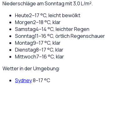
Niederschläge am Sonntag mit 3,0 L/m².
Heute
2
–
17
°C,
leicht bewölkt
Morgen
2
–
18
°C,
klar
Samstag
4
–
14
°C,
leichter Regen
Sonntag
11
–
16
°C,
örtlich Regenschauer
Montag
9
–
17
°C,
klar
Dienstag
8
–
17
°C,
klar
Mittwoch
7
–
16
°C,
klar
Wetter in der Umgebung:
Sydney
8
–
17
°C