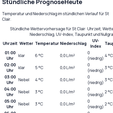
Stündliche Prognose
Heute
Temperatur und Niederschlag im stündlichen Verlauf für
St
Clair
.
Stündliche Wettervorhersage für
St Clair
: Uhrzeit, Wet
Niederschlag, UV-Index, Taupunkt und Nullg
UV-
Uhrzeit
Wetter
Temperatur
Niederschlag
Tau
Index
01:00
0
klar
6
°C
0,0
L/m²
4 °C
Uhr
(niedrig)
02:00
0
klar
5
°C
0,0
L/m²
3 °C
Uhr
(niedrig)
03:00
0
Nebel
4
°C
0,0
L/m²
3 °C
Uhr
(niedrig)
04:00
0
Nebel
3
°C
0,0
L/m²
2 °C
Uhr
(niedrig)
05:00
0
Nebel
3
°C
0,0
L/m²
2 °C
Uhr
(niedrig)