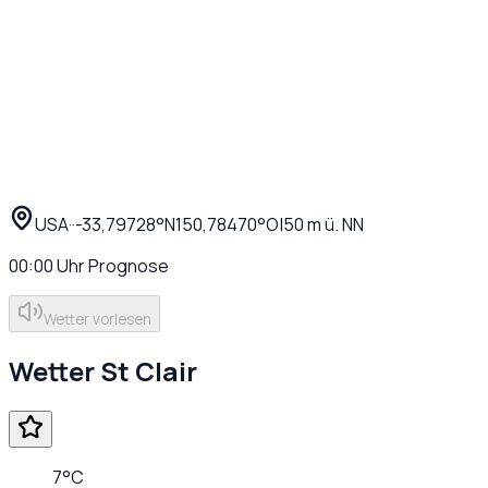
USA
·
·
-33,79728
°N
150,78470
°O
|
50
m ü. NN
00:00
Uhr
Prognose
Wetter vorlesen
Wetter
St Clair
7
°C