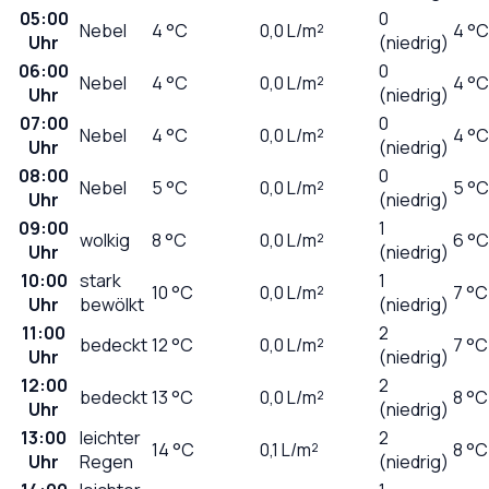
05:00
0
Nebel
4
°C
0,0
L/m²
4 °C
Uhr
(niedrig)
06:00
0
Nebel
4
°C
0,0
L/m²
4 °C
Uhr
(niedrig)
07:00
0
Nebel
4
°C
0,0
L/m²
4 °C
Uhr
(niedrig)
08:00
0
Nebel
5
°C
0,0
L/m²
5 °C
Uhr
(niedrig)
09:00
1
wolkig
8
°C
0,0
L/m²
6 °C
Uhr
(niedrig)
10:00
stark
1
10
°C
0,0
L/m²
7 °C
Uhr
bewölkt
(niedrig)
11:00
2
bedeckt
12
°C
0,0
L/m²
7 °C
Uhr
(niedrig)
12:00
2
bedeckt
13
°C
0,0
L/m²
8 °C
Uhr
(niedrig)
13:00
leichter
2
14
°C
0,1
L/m²
8 °C
Uhr
Regen
(niedrig)