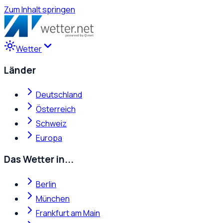
Zum Inhalt springen
Wetter
Länder
Deutschland
Österreich
Schweiz
Europa
Das Wetter in...
Berlin
München
Frankfurt am Main