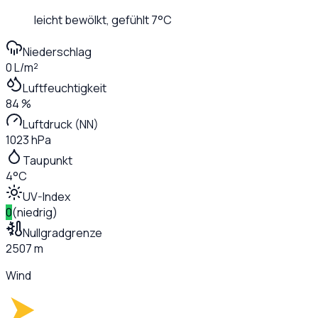
leicht bewölkt
, gefühlt
7
°C
Niederschlag
0 L/m²
Luftfeuchtigkeit
84 %
Luftdruck (NN)
1023 hPa
Taupunkt
4°C
UV-Index
0
(
niedrig
)
Nullgradgrenze
2507 m
Wind