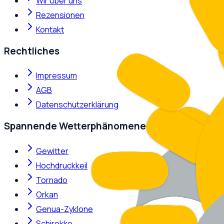
Wir über uns
Rezensionen
Kontakt
Rechtliches
Impressum
AGB
Datenschutzerklärung
Spannende Wetterphänomene
Gewitter
Hochdruckkeil
Tornado
Orkan
Genua-Zyklone
Schirokko