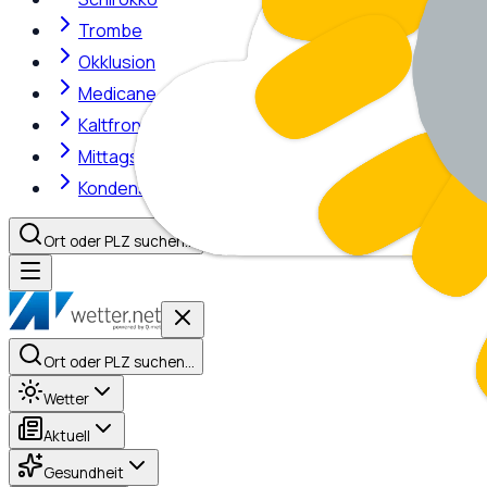
Trombe
Okklusion
Medicane
Kaltfront
Mittagshitze
Kondensstreifen
Ort oder PLZ suchen…
Ort oder PLZ suchen…
Wetter
Aktuell
Gesundheit