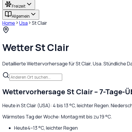
Freizeit
Allgemein
Home
Usa
St Clair
Wetter
St Clair
Detaillierte Wettervorhersage für
St Clair
,
Usa
. Stündliche 
Wettervorhersage
St Clair
– 7-Tage-Ü
Heute in
St Clair
(
USA
):
4
bis
13
°C,
leichter Regen
. Niedersc
Wärmstes Tag der Woche: Montag mit bis zu 19 °C.
Heute
4
–
13
°C,
leichter Regen