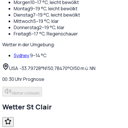
Morgen
10
–
17
°C,
leicht bewölkt
Montag
9
–
19
°C,
leicht bewölkt
Dienstag
7
–
19
°C,
leicht bewölkt
Mittwoch
5
–
19
°C,
klar
Donnerstag
2
–
19
°C,
klar
Freitag
6
–
17
°C,
Regenschauer
Wetter in der Umgebung:
Sydney
9
–
14
°C
USA
·
·
-33,79728
°N
150,78470
°O
|
50
m ü. NN
00:30
Uhr
Prognose
Wetter vorlesen
Wetter
St Clair