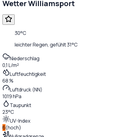
Wetter
Williamsport
30
°C
leichter Regen
, gefühlt
31
°C
Niederschlag
0,1 L/m²
Luftfeuchtigkeit
68 %
Luftdruck (NN)
1019 hPa
Taupunkt
23°C
UV-Index
6
(
hoch
)
Nullgradgrenze