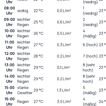
Uhr
(niedrig)
08:00
1
wolkig
22
°C
0,0
L/m²
23 
Uhr
(niedrig)
09:00
leichter
2
25
°C
0,6
L/m²
23 
Uhr
Regen
(niedrig)
10:00
leichter
4
26
°C
0,5
L/m²
23 
Uhr
Regen
(mäßig)
11:00
leichter
27
°C
0,3
L/m²
6 (hoch)
23 
Uhr
Regen
12:00
leichter
28
°C
0,2
L/m²
7 (hoch)
23 
Uhr
Regen
13:00
leichter
8 (sehr
29
°C
0,1
L/m²
23 
Uhr
Regen
hoch)
14:00
leichter
8 (sehr
29
°C
0,2
L/m²
23 
Uhr
Regen
hoch)
15:00
starke
5
29
°C
1,3
L/m²
23 
Uhr
Gewitter
(mäßig)
16:00
4
Regen
27
°C
3,5
L/m²
24 
Uhr
(mäßig)