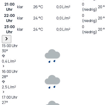
21:00
0
klar
26
°C
0,0
L/m²
20 
Uhr
(niedrig)
22:00
0
klar
24
°C
0,0
L/m²
20 
Uhr
(niedrig)
23:00
0
klar
24
°C
0,0
L/m²
20 
Uhr
(niedrig)
15:00
Uhr
30
°
0,4
L/m²
16:00
Uhr
28
°
2,5
L/m²
17:00
Uhr
27
°