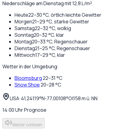
Niederschläge am Dienstag mit 12,8 L/m².
Heute
22
–
30
°C,
örtlich leichte Gewitter
Morgen
21
–
29
°C,
starke Gewitter
Samstag
22
–
32
°C,
wolkig
Sonntag
20
–
32
°C,
klar
Montag
20
–
33
°C,
Regenschauer
Dienstag
21
–
25
°C,
Regenschauer
Mittwoch
17
–
29
°C,
klar
Wetter in der Umgebung:
Bloomsburg
22
–
31
°C
Snow Shoe
20
–
28
°C
USA
·
·
41,24119
°N
-77,00108
°O
|
158
m ü. NN
14:00
Uhr
Prognose
Wetter vorlesen