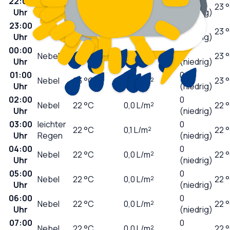
22:00
leichter
0
24
°C
0,4
L/m²
23 
Uhr
Regen
(niedrig)
23:00
0
Nebel
24
°C
0,0
L/m²
23 
Uhr
(niedrig)
00:00
0
Nebel
23
°C
0,0
L/m²
23 
Uhr
(niedrig)
01:00
0
Nebel
23
°C
0,0
L/m²
23 
Uhr
(niedrig)
02:00
0
Nebel
22
°C
0,0
L/m²
22 
Uhr
(niedrig)
03:00
leichter
0
22
°C
0,1
L/m²
22 
Uhr
Regen
(niedrig)
04:00
0
Nebel
22
°C
0,0
L/m²
22 
Uhr
(niedrig)
05:00
0
Nebel
22
°C
0,0
L/m²
22 
Uhr
(niedrig)
06:00
0
Nebel
22
°C
0,0
L/m²
22 
Uhr
(niedrig)
07:00
0
Nebel
22
°C
0,0
L/m²
22 