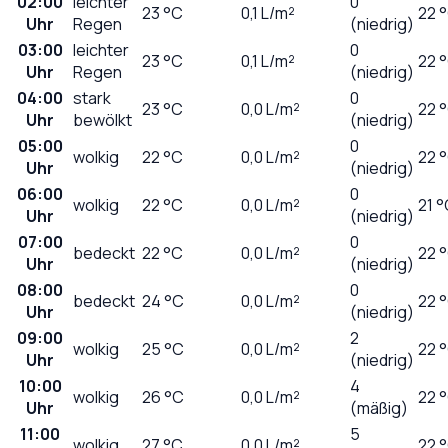
02:00
leichter
0
23
°C
0,1
L/m²
22 
Uhr
Regen
(niedrig)
03:00
leichter
0
23
°C
0,1
L/m²
22 
Uhr
Regen
(niedrig)
04:00
stark
0
23
°C
0,0
L/m²
22 
Uhr
bewölkt
(niedrig)
05:00
0
wolkig
22
°C
0,0
L/m²
22 
Uhr
(niedrig)
06:00
0
wolkig
22
°C
0,0
L/m²
21 
Uhr
(niedrig)
07:00
0
bedeckt
22
°C
0,0
L/m²
22 
Uhr
(niedrig)
08:00
0
bedeckt
24
°C
0,0
L/m²
22 
Uhr
(niedrig)
09:00
2
wolkig
25
°C
0,0
L/m²
22 
Uhr
(niedrig)
10:00
4
wolkig
26
°C
0,0
L/m²
22 
Uhr
(mäßig)
11:00
5
wolkig
27
°C
0,0
L/m²
22 