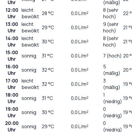
Uhr
(mäßig)
12:00
leicht
8 (sehr
28
°C
0,0
L/m²
22 
Uhr
bewölkt
hoch)
13:00
leicht
9 (sehr
29
°C
0,0
L/m²
21 
Uhr
bewölkt
hoch)
14:00
leicht
8 (sehr
30
°C
0,0
L/m²
21 
Uhr
bewölkt
hoch)
15:00
sonnig
31
°C
0,0
L/m²
7 (hoch)
20 
Uhr
16:00
5
sonnig
32
°C
0,0
L/m²
20 
Uhr
(mäßig)
17:00
leicht
3
32
°C
0,0
L/m²
19 
Uhr
bewölkt
(mäßig)
18:00
1
sonnig
31
°C
0,0
L/m²
19 
Uhr
(niedrig)
19:00
0
sonnig
30
°C
0,0
L/m²
19 
Uhr
(niedrig)
20:00
0
sonnig
29
°C
0,0
L/m²
19 
Uhr
(niedrig)