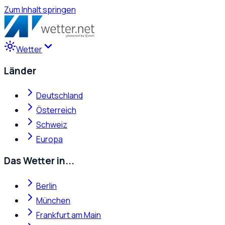
Zum Inhalt springen
Wetter
Länder
Deutschland
Österreich
Schweiz
Europa
Das Wetter in...
Berlin
München
Frankfurt am Main