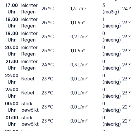
17:00
leichter
3
26
°C
1,3
L/m²
24 
Uhr
Regen
(mäßig)
18:00
leichter
1
26
°C
1,1
L/m²
23 
Uhr
Regen
(niedrig)
19:00
leichter
0
25
°C
0,2
L/m²
23 
Uhr
Regen
(niedrig)
20:00
leichter
0
25
°C
1,1
L/m²
23 
Uhr
Regen
(niedrig)
21:00
leichter
0
24
°C
0,3
L/m²
23 
Uhr
Regen
(niedrig)
22:00
0
Nebel
23
°C
0,0
L/m²
23 
Uhr
(niedrig)
23:00
0
Nebel
23
°C
0,0
L/m²
23 
Uhr
(niedrig)
00:00
stark
0
23
°C
0,0
L/m²
22 
Uhr
bewölkt
(niedrig)
01:00
stark
0
23
°C
0,0
L/m²
22 
Uhr
bewölkt
(niedrig)